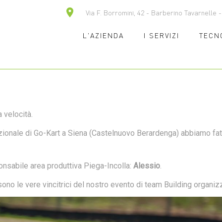
ACE - IL TEAM
Via F. Borromini, 42 - Barberino Tavarnelle - 
a tua lingua
L'AZIENDA
I SERVIZI
TECN
NGPACK
 velocità.
nazionale di Go-Kart a Siena (Castelnuovo Berardenga) abbiamo f
ponsabile area produttiva Piega-Incolla:
Alessio
.
o le vere vincitrici del nostro evento di team Building organiz