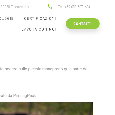
 BUILDING
50028 Firenze (Italia)
Tel. +39 055 8071624
OLOGIE
CERTIFICAZIONI
CONTATTI
LAVORA CON NOI
atto sedere sulle piccole monoposto gran parte dei
zato da PrintingPack.